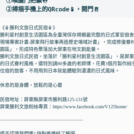
①喚醒門把鎖🤚
②掃描手機上的QRcode📱，開門🚪
《🏮勝利文旅日式民宿🏮》
勝利星村創意生活園區為全臺灣保存規模最完整的日式軍官宿舍建
現場專案計畫-屏東飛行故事再造歷史場域計畫」，完成修復眷
園區」，形成特色聚落加大屏東在地文創能量。
勝利文旅日式民宿，坐落於「勝利星村創意生活園區」，是屏東
的日式眷村風格，還特別請80多歲的老師傅，花費3個月製作
住宿的旅客，不用飛到日本就能體驗到濃濃的日式風味。
休息的是身體，放鬆的是心靈
民宿地址：屏東縣屏東市勝利路125-131號
屏東勝利文旅粉絲專頁：https://www.facebook.com/V125home/
—————————————————-
還不認識我們嗎? 快點進連結了解吧