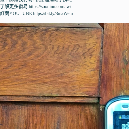
了解更多宿易 https://sooninn.com.tw/
訂閱YOUTUBE
https://bit.ly/3maWelu