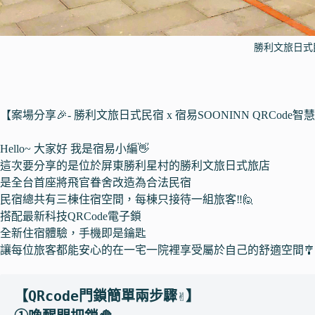
勝利文旅日式
【案場分享🎉- 勝利文旅日式民宿 x 宿易SOONINN QRCode
Hello~ 大家好 我是宿易小編👋
這次要分享的是位於屏東勝利星村的勝利文旅日式旅店
是全台首座將飛官眷舍改造為合法民宿
民宿總共有三棟住宿空間，每棟只接待一組旅客‼️🙋
搭配最新科技QRCode電子鎖
全新住宿體驗，手機即是鑰匙
讓每位旅客都能安心的在一宅一院裡享受屬於自己的舒適空間🎐
【QRcode門鎖簡單兩步驟✌】