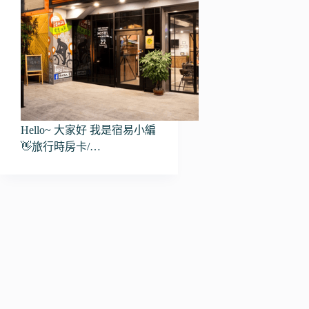
Hello~ 大家好 我是宿易小編
👋旅行時房卡/…