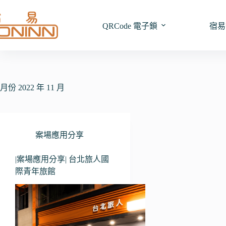
跳
至
QRCode 電子鎖
宿易
主
要
內
容
月份
2022 年 11 月
案場應用分享
|案場應用分享| 台北旅人國
際青年旅館