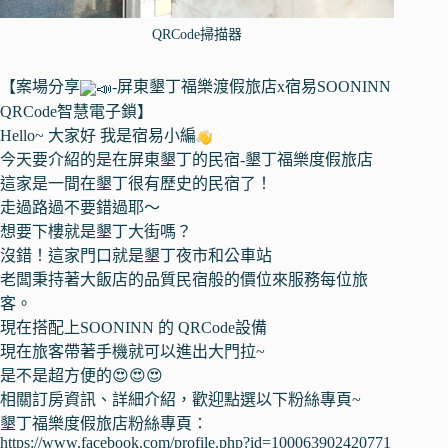
QRCode掃描器
【案場分享
-屏東
墾丁福樂渡假旅店
x宿易SOONINN
QRCode智慧電子鎖】
Hello~ 大家好 我是宿易小編
今天要介紹的是在屏東墾丁的民宿-墾丁福樂度假旅店
這家是一間在墾丁很有歷史的民宿了！
走過路過不要錯過耶～
想要下樓就是墾丁大街嗎？
沒錯！這家門口就是墾丁夜市和公車站
老闆秉持著大飯店的品質民宿般的價位來服務每位旅
客。
現在搭配上SOONINN 的 QRCode設備
現在旅客帶著手機就可以進出大門拉~
是不是超方便的😍😍😍
相關訂房資訊、詳細介紹，歡迎點選以下粉絲專頁~
墾丁福樂度假旅店粉絲專頁：
https://www.facebook.com/profile.php?id=100063902420771