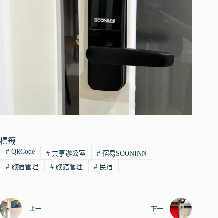
標籤
#
QRCode
#
共享辦公室
#
宿易SOONINN
#
旅宿管理
#
旅館管理
#
民宿
上一
下一