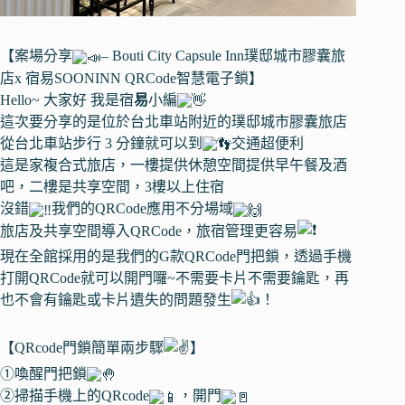
【案場分享
– Bouti City Capsule Inn璞邸城市膠囊旅
店x 宿易SOONINN QRCode智慧電子鎖】
Hello~ 大家好 我是宿
易
小編
這次要分享的是位於台北車站附近的璞邸城市膠囊旅店
從台北車站步行 3 分鐘就可以到
交通超便利
這是家複合式旅店，一樓提供休憩空間提供早午餐及酒
吧，二樓是共享空間，3樓以上住宿
沒錯
我們的QRCode應用不分場域
旅店及共享空間導入QRCode，旅宿管理更容易
現在全館採用的是我們的G款QRCode門把鎖，透過手機
打開QRCode就可以開門囉~不需要卡片不需要鑰匙，再
也不會有鑰匙或卡片遺失的問題發生
！
【QRcode門鎖簡單兩步驟
】
①喚醒門把鎖
②掃描手機上的QRcode
，開門