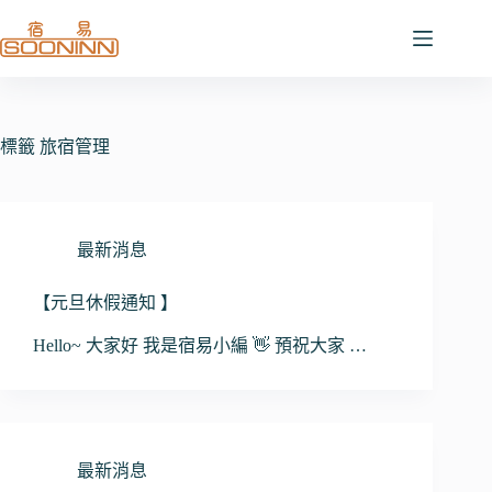
跳
至
主
要
內
容
標籤
旅宿管理
最新消息
【元旦休假通知 】
Hello~ 大家好 我是宿易小編 👋 預祝大家 …
最新消息