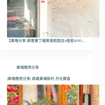
【案場分享-屏東墾丁福樂渡假旅店x宿易SOO…
案場應用分享
|案場應用分享| 高雄黃埔新村 月光寶盒