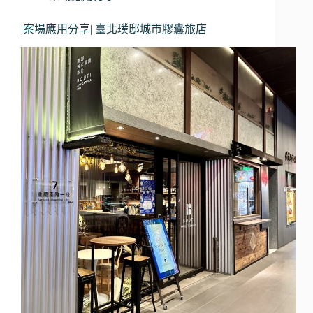
|案場應用分享| 臺北璞邸城市膠囊旅店