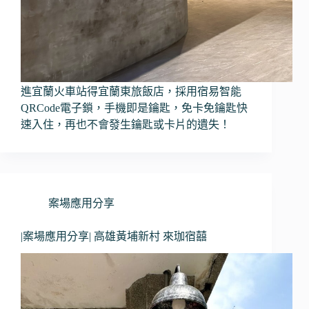
進宜蘭火車站得宜蘭東旅飯店，採用宿易智能
QRCode電子鎖，手機即是鑰匙，免卡免鑰匙快
速入住，再也不會發生鑰匙或卡片的遺失！
案場應用分享
|案場應用分享| 高雄黃埔新村 來珈宿囍